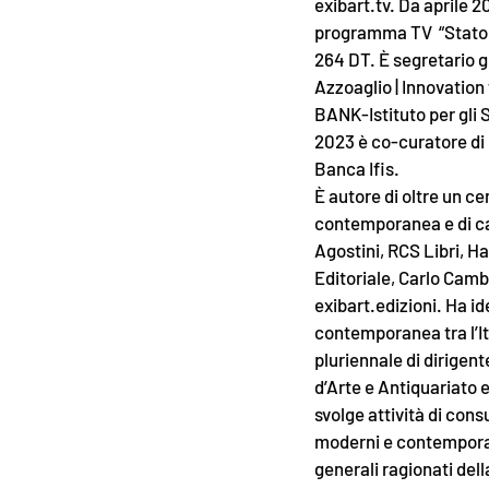
exibart.tv. Da aprile 
programma TV “Stato de
264 DT. È segretario 
Azzoaglio | Innovation
BANK-Istituto per gli 
2023 è co-curatore di If
Banca Ifis.
È autore di oltre un ce
contemporanea e di cata
Agostini, RCS Libri, H
Editoriale, Carlo Cambi
exibart.edizioni. Ha id
contemporanea tra l’It
pluriennale di dirigent
d’Arte e Antiquariato 
svolge attività di consu
moderni e contemporan
generali ragionati del