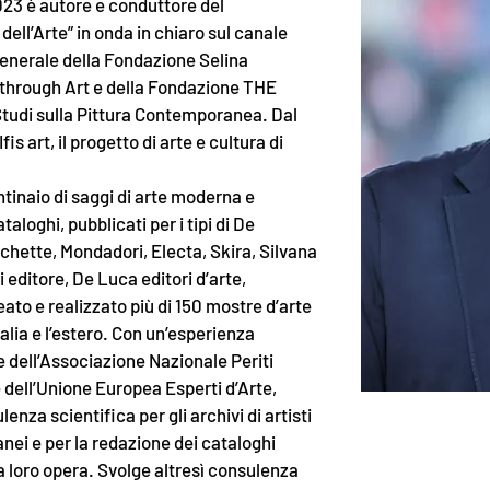
2023 è autore e conduttore del
ll’Arte” in onda in chiaro sul canale
generale della Fondazione Selina
 through Art e della Fondazione THE
Studi sulla Pittura Contemporanea. Dal
is art, il progetto di arte e cultura di
ntinaio di saggi di arte moderna e
loghi, pubblicati per i tipi di De
achette, Mondadori, Electa, Skira, Silvana
 editore, De Luca editori d’arte,
eato e realizzato più di 150 mostre d’arte
alia e l’estero. Con un’esperienza
e dell’Associazione Nazionale Periti
e dell’Unione Europea Esperti d’Arte,
lenza scientifica per gli archivi di artisti
ei e per la redazione dei cataloghi
la loro opera. Svolge altresì consulenza