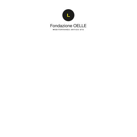
ico ha organizzato dal 2017, anno della sua costituzione. Diversi
in dalla sua nascita, per la capacità di creare un dialogo interdiscip
i artisti emergenti e affermati, alla valorizzazione della storia, g
ero culturale attraverso pubblicazioni e presentazioni di libri, sp
 un pubblico eterogeneo e di stimolare il dibattito culturale su s
zione in Fondazione”, appuntamento con cui la fondazione accoglie
uesti l'inaugurazione della mostra
INVASIONI
e lo show off Phil St