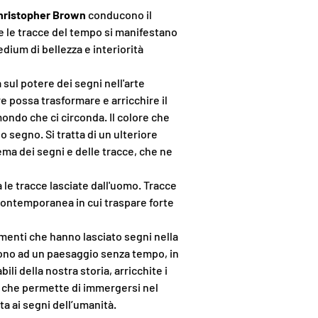
hristopher Brown
conducono il
e le tracce del tempo si manifestano
ium di bellezza e interiorità
sul potere dei segni nell'arte
 possa trasformare e arricchire il
ondo che ci circonda. Il colore che
segno. Si tratta di un ulteriore
ema dei segni e delle tracce, che ne
e tracce lasciate dall'uomo. Tracce
 contemporanea in cui traspare forte
enti che hanno lasciato segni nella
gono ad un paesaggio senza tempo, in
ili della nostra storia, arricchite i
che permette di immergersi nel
a ai segni dell’umanità.