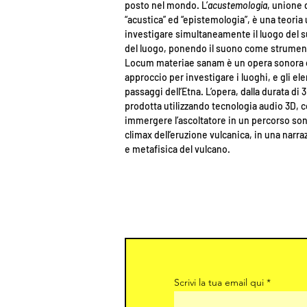
posto nel
mondo. L’
acustemologia
, unione 
“acustica” ed “epistemologia”, è una teoria
investigare
simultaneamente il luogo del s
del luogo, ponendo il suono come strumen
Locum materiae sanam è un opera sonora ch
approccio per investigare i luoghi, e gli el
passaggi dell’Etna. L’opera, dalla durata di 
prodotta utilizzando tecnologia audio 3D, co
immergere l’ascoltatore in un percorso son
climax dell’eruzione vulcanica, in una narraz
e metafisica del vulcano.
Scrivi la tua email qui