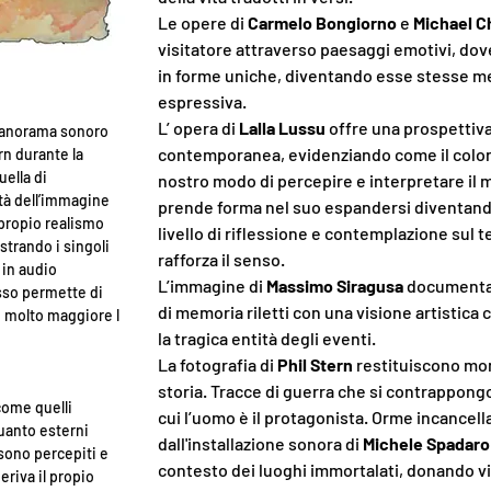
Le opere di
Carmelo Bongiorno
e
Michael C
visitatore attraverso paesaggi emotivi, dov
in forme uniche, diventando esse stesse med
espressiva.
L’ opera di
Lalla Lussu
offre una prospettiva 
 panorama sonoro
contemporanea, evidenziando come il colore
ern durante la
ella di
nostro modo di percepire e interpretare il m
ltà dell’immagine
prende forma nel suo espandersi diventando 
propio realismo
livello di riflessione e contemplazione sul t
strando i singoli
rafforza il senso.
 in audio
L’immagine di
Massimo Siragusa
documenta l
esso permette di
di memoria riletti con una visione artistica
 molto maggiore l
la tragica entità degli eventi.
La fotografia di
Phil Stern
restituiscono mom
storia. Tracce di guerra che si contrappon
come quelli
cui l’uomo è il protagonista. Orme incancellab
uanto esterni
dall'installazione sonora di
Michele Spadaro
 sono percepiti e
contesto dei luoghi immortalati, donando vit
eriva il propio