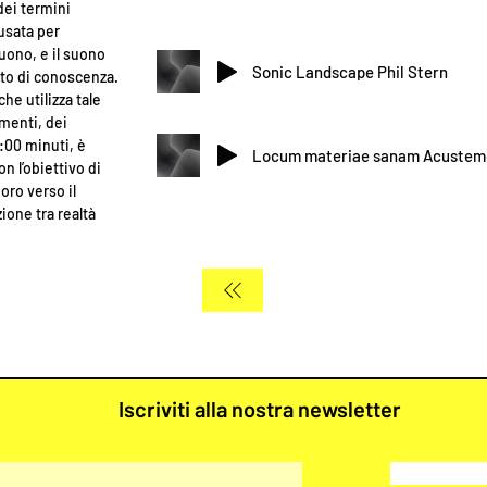
dei termini
 usata per
uono, e il suono
Sonic Landscape Phil Stern
to di conoscenza.
e utilizza tale
ementi, dei
3:00 minuti, è
Locum materiae sanam Acustemol
n l’obiettivo di
oro verso il
ione tra realtà
Iscriviti alla nostra newsletter