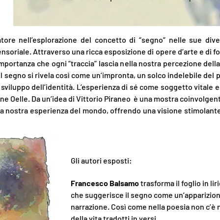
atore nell’esplorazione del concetto di “segno” nelle sue dive
soriale. Attraverso una ricca esposizione di opere d’arte e di fot
importanza che ogni “traccia” lascia nella nostra percezione dell
il segno si rivela così come un’impronta, un solco indelebile del
sviluppo dell’identità.
L’esperienza di sé come soggetto vitale e
ne Oelle. Da un’idea di Vittorio Piraneo
è una mostra coinvolgente
la nostra esperienza del mondo, offrendo una visione stimolante 
Gli autori esposti:
Francesco Balsamo
trasforma il foglio in lir
che suggerisce il segno come un’apparizio
narrazione. Così come nella poesia non c’è nu
della vita tradotti in versi.