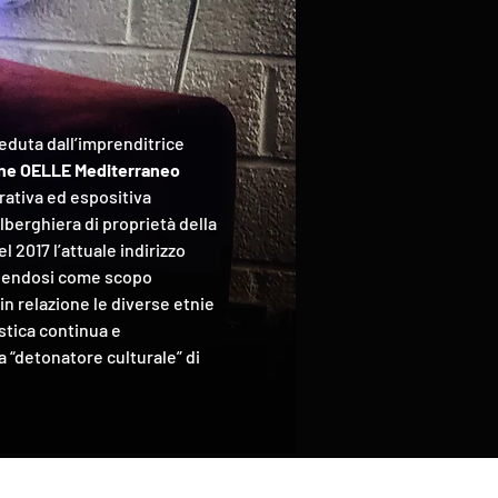
ieduta dall’imprenditrice
ne OELLE Mediterraneo
ativa ed espositiva
alberghiera di proprietà della
l 2017 l’attuale indirizzo
ponendosi come scopo
in relazione le diverse etnie
stica continua e
“detonatore culturale” di