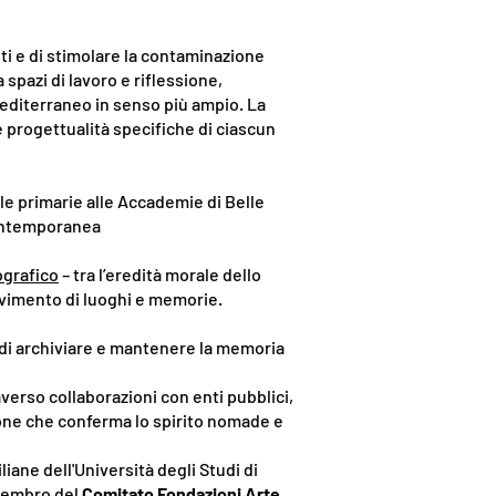
nti e di stimolare la contaminazione
 spazi di lavoro e riflessione,
 Mediterraneo in senso più ampio. La
e progettualità specifiche di ciascun
le primarie alle Accademie di Belle
contemporanea
ografico
– tra l’eredità morale dello
movimento di luoghi e memorie.
o di archiviare e mantenere la memoria
verso collaborazioni con enti pubblici,
zione che conferma lo spirito nomade e
iliane dell'Università degli Studi di
 membro del
Comitato Fondazioni Arte