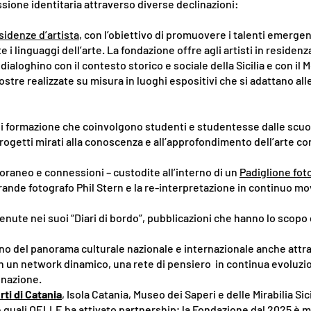
sione identitaria attraverso diverse declinazioni:
sidenze d’artista
, con l’obiettivo di promuovere i talenti emerge
 linguaggi dell’arte. La fondazione offre agli artisti in residenza
aloghino con il contesto storico e sociale della Sicilia e con il
tre realizzate su misura in luoghi espositivi che si adattano all
di formazione che coinvolgono studenti e studentesse dalle scuo
rogetti mirati alla conoscenza e all’approfondimento dell’arte 
aneo e connessioni – custodite all’interno di un
Padiglione fot
l grande fotografo Phil Stern e la re-interpretazione in continuo 
enute nei suoi “Diari di bordo”, pubblicazioni che hanno lo scop
erno del panorama culturale nazionale e internazionale anche attra
i, in un network dinamico, una rete di pensiero in continua evolu
inazione.
ti di Catania
, Isola Catania, Museo dei Saperi e delle Mirabilia Sic
le quali OELLE ha attivato partnership; la Fondazione dal 2025 è