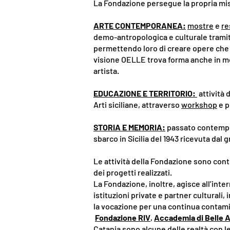
La Fondazione persegue la propria mis
ARTE CONTEMPORANEA:
mostre
e
re
demo-antropologica e culturale tramite i
permettendo loro di creare opere che di
visione OELLE trova forma anche in mos
artista.
EDUCAZIONE E TERRITORIO:
attività 
Arti siciliane, attraverso
workshop
e p
STORIA E MEMORIA:
passato contempor
sbarco in Sicilia del 1943 ricevuta da
Le attività della Fondazione sono cont
dei progetti realizzati.
La Fondazione, inoltre, agisce all’int
istituzioni private e partner cultural
la vocazione per una continua contam
Fondazione RIV
,
Accademia di Belle Ar
Catania sono alcune delle realtà con 