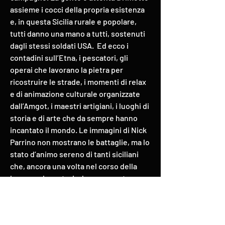
assieme i cocci della propria esistenza
e, in questa Sicilia rurale e popolare,
tutti danno una mano a tutti, sostenuti
dagli stessi soldati USA. Ed ecco i
contadini sull’Etna, i pescatori, gli
operai che lavorano la pietra per
ricostruire le strade, i momenti di relax
e di animazione culturale organizzate
dall’Amgot, i maestri artigiani, i luoghi di
storia e di arte che da sempre hanno
incantato il mondo. Le immagini di Nick
Parrino non mostrano le battaglie, ma lo
stato d’animo sereno di tanti siciliani
che, ancora una volta nel corso della
loro secolare storia, hanno saputo
superare con spirito di sacrificio la
sconfitta di una guerra, vissuta come
sempre come una fatale calamità.