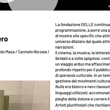
La fondazione OELLE continua, 
programmazione, a porre una pa
di mostre
site specific
che atti
ero
universo dilatato dal quale at
narrazioni.
ndo Maza / Carmelo Nicosia /
Il cinema, la musica, la lettera
ibridati e a volte spigolosi, co
un viaggio arduo ma affascinan
profondo rispetto per il pubbli
di
speranza culturale
, in un te
gestione dei movimenti cultura
Nulla era bianco e nero
riassume 
linguaggi utilizzati, accomunat
pieghe della visione e correre il
Artisti plurititolati che rischia