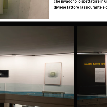
che invadono lo spettatore in 
diviene fattore rassicurante e