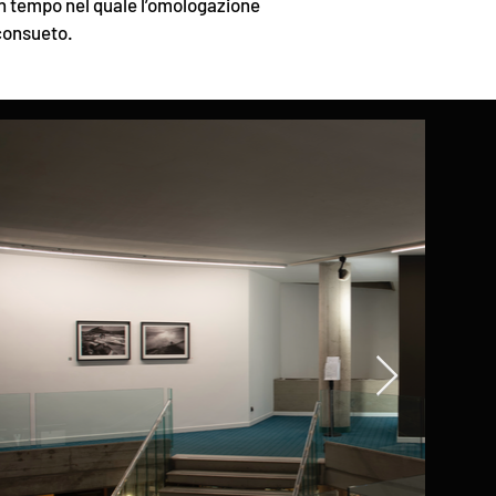
un tempo nel quale l’omologazione
 consueto.