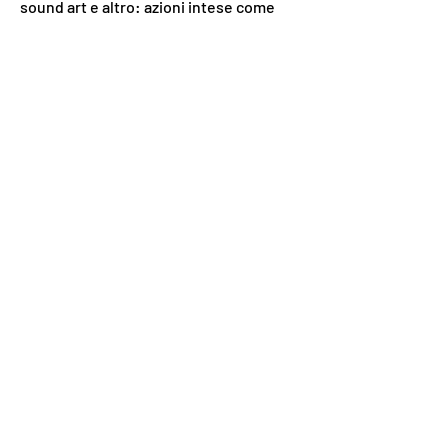
sound art e altro: azioni intese come 
attraversamenti culturali in Sicilia.
Previous
Next
Iscriviti alla nostra newsletter
Scrivi la tua email qui
Iscriviti