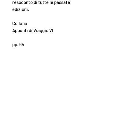
resoconto di tutte le passate
edizioni.
Collana
Appunti di Viaggio VI
pp. 64
Iscriviti alla nostra newsletter
Scrivi la tua email qui
Iscriviti