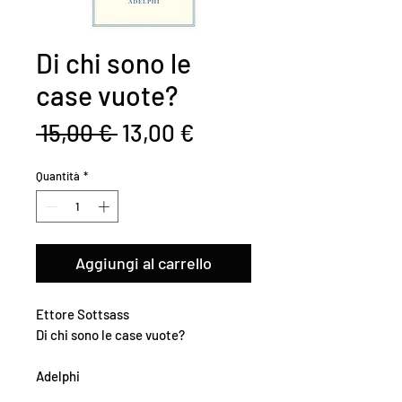
Di chi sono le
case vuote?
Prezzo
Prezzo
 15,00 € 
13,00 €
regolare
scontato
Quantità
*
Aggiungi al carrello
Ettore Sottsass
Di chi sono le case vuote?
Adelphi