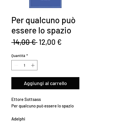
Per qualcuno può
essere lo spazio
Prezzo
Prezzo
 14,00 € 
12,00 €
regolare
scontato
Quantità
*
Aggiungi al carrello
Ettore Sottsass
Per qualcuno può essere lo spazio
Adelphi