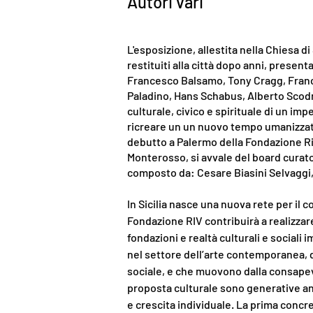
Autori vari
L'esposizione, allestita nella Chiesa di
restituiti alla città dopo anni, present
Francesco Balsamo, Tony Cragg, Franc
Paladino, Hans Schabus, Alberto Scodro
culturale, civico e spirituale di un im
ricreare un un nuovo tempo umanizzato, 
debutto a Palermo della Fondazione Riv,
Monterosso, si avvale del board curato
composto da: Cesare Biasini Selvaggi,
In Sicilia nasce una nuova rete per il
Fondazione RIV contribuirà a realizzar
fondazioni e realtà culturali e sociali 
nel settore dell’arte contemporanea, de
sociale, e che muovono dalla consapevo
proposta culturale sono generative an
e crescita individuale. La prima concr