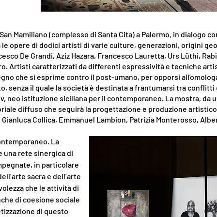
 San Mamiliano (complesso di Santa Cita) a Palermo, in dialogo con 
a le opere di dodici artisti di varie culture, generazioni, origini 
esco De Grandi, Aziz Hazara, Francesco Lauretta, Urs Lüthi, Ra
. Artisti caratterizzati da differenti espressività e tecniche ar
pegno che si esprime contro il post-umano, per opporsi all'omologa
senza il quale la società è destinata a frantumarsi tra conflitti 
 neo istituzione siciliana per il contemporaneo. La mostra, da un'
riale diffuso che seguirà la progettazione e produzione artistico
 Gianluca Collica, Emmanuel Lambion, Patrizia Monterosso, Alber
 contemporaneo. La
e una rete sinergica di
impegnate, in particolare
ll’arte sacra e dell’arte
lezza che le attività di
che di coesione sociale
etizzazione di questo